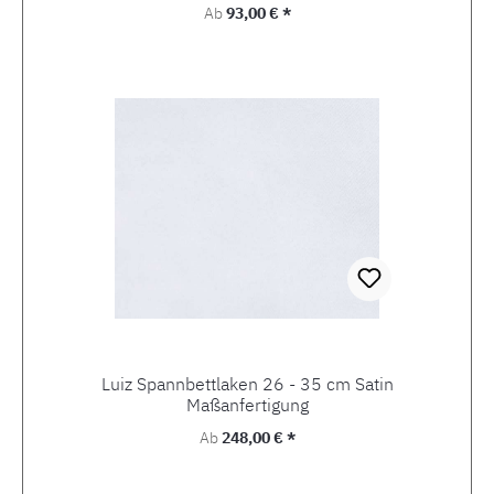
Regulärer Preis:
Ab
93,00 € *
Luiz Spannbettlaken 26 - 35 cm Satin
Maßanfertigung
Regulärer Preis:
Ab
248,00 € *