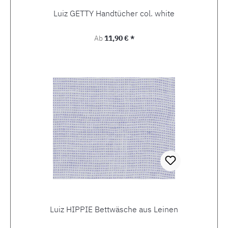
Luiz GETTY Handtücher col. white
Regulärer Preis:
Ab
11,90 € *
Luiz HIPPIE Bettwäsche aus Leinen