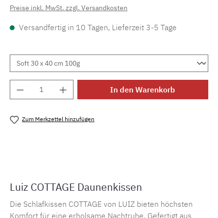
Preise inkl. MwSt. zzgl. Versandkosten
Versandfertig in 10 Tagen, Lieferzeit 3-5 Tage
Produkt Anzahl: Gib den gewünschten Wert e
In den Warenkorb
Zum Merkzettel hinzufügen
Produktnummer:
MLLU.cottage.kissen
Luiz COTTAGE Daunenkissen
Die Schlafkissen COTTAGE von LUIZ bieten höchsten
Komfort für eine erholsame Nachtruhe. Gefertigt aus