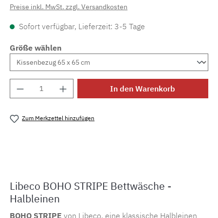
Preise inkl. MwSt. zzgl. Versandkosten
Sofort verfügbar, Lieferzeit: 3-5 Tage
Größe wählen
Produkt Anzahl: Gib den gewünschten Wert e
In den Warenkorb
Zum Merkzettel hinzufügen
Produktnummer:
MLLI.bohostripe
Libeco BOHO STRIPE Bettwäsche -
Halbleinen
BOHO STRIPE
von Libeco, eine klassische Halbleinen