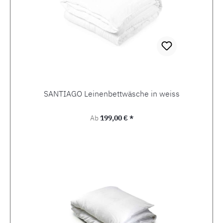
SANTIAGO Leinenbettwäsche in weiss
Regulärer Preis:
Ab
199,00 € *