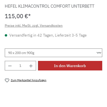
HEFEL KLIMACONTROL COMFORT UNTERBETT
115,00 €*
Preise inkl. MwSt. zzgl. Versandkosten
Versandfertig in 42 Tagen, Lieferzeit 3-5 Tage
Produkt Anzahl: Gib den gewünschten Wert e
In den Warenkorb
Zum Merkzettel hinzufügen
Produktnummer:
MLHE.kliko.ub