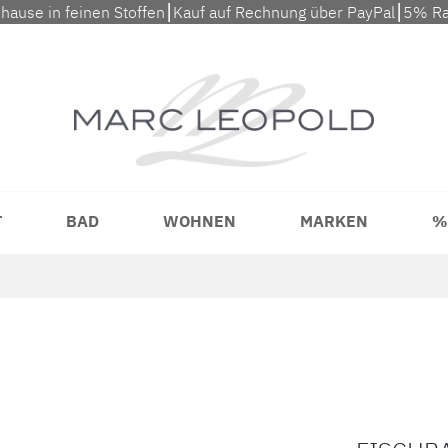
uhause in feinen Stoffen⎮Kauf auf Rechnung über PayPal⎮5% Ra
T
BAD
WOHNEN
MARKEN
%