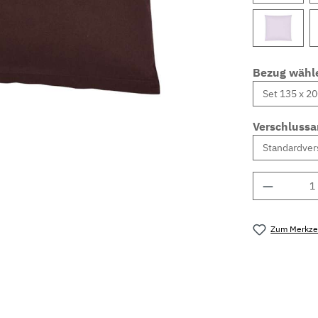
Bezug wähl
Verschlussa
Produkt 
Zum Merkzet
Produktnu