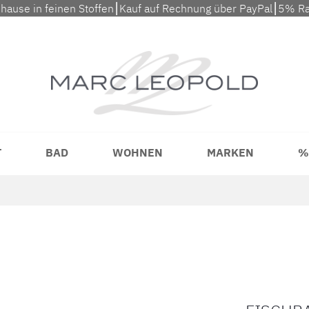
uhause in feinen Stoffen⎮Kauf auf Rechnung über PayPal⎮5% Ra
T
BAD
WOHNEN
MARKEN
%