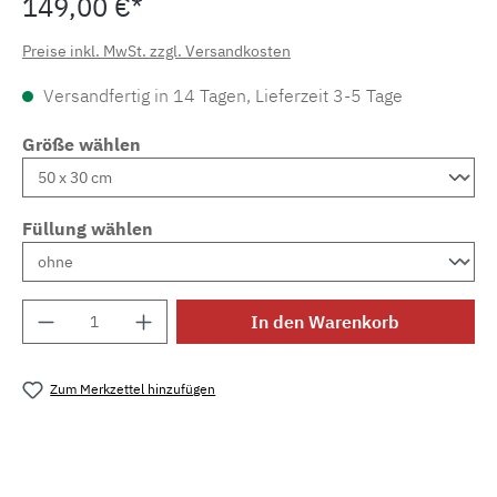
149,00 €*
Preise inkl. MwSt. zzgl. Versandkosten
Versandfertig in 14 Tagen, Lieferzeit 3-5 Tage
Größe wählen
Füllung wählen
Produkt Anzahl: Gib den gewünschten Wert e
In den Warenkorb
Zum Merkzettel hinzufügen
Produktnummer:
CF.purple-rain-zierkissen