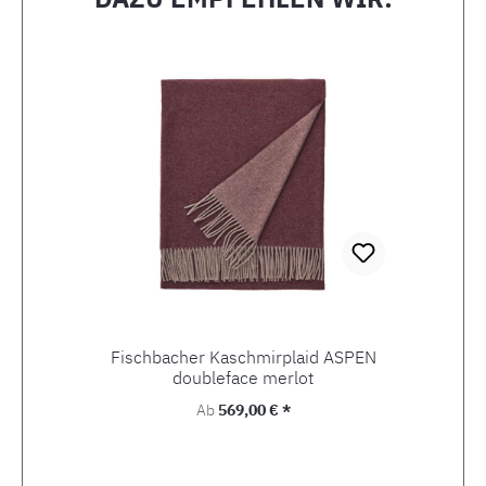
Produktgalerie überspringen
Fischbacher Kaschmirplaid ASPEN
doubleface merlot
Regulärer Preis:
Ab
569,00 € *