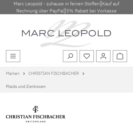
Marc Leopold - zuhause in feinen Stoffen⎮Kauf auf
Zum Hauptinhalt springen
Rechnung über PayPal⎮5% Rabatt bei Vorkasse
Waren
Marken
CHRISTIAN FISCHBACHER
Plaids und Zierkissen