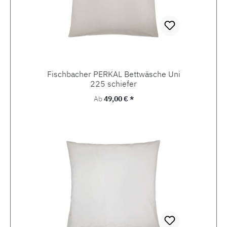
Fischbacher PERKAL Bettwäsche Uni
225 schiefer
Regulärer Preis:
Ab
49,00 € *