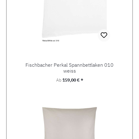
Fischbacher Perkal Spannbettlaken 010
weiss
Regulärer Preis:
Ab
159,00 € *