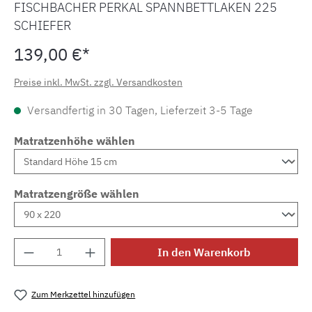
FISCHBACHER PERKAL SPANNBETTLAKEN 225
SCHIEFER
139,00 €*
Preise inkl. MwSt. zzgl. Versandkosten
Versandfertig in 30 Tagen, Lieferzeit 3-5 Tage
Matratzenhöhe wählen
Matratzengröße wählen
Produkt Anzahl: Gib den gewünschten Wert e
In den Warenkorb
Zum Merkzettel hinzufügen