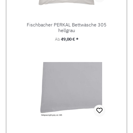
Fischbacher PERKAL Bettwäsche 305
hellgrau
Regulärer Preis:
Ab
49,00 € *