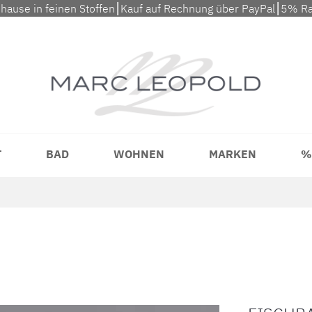
uhause in feinen Stoffen⎮Kauf auf Rechnung über PayPal⎮5% Ra
T
BAD
WOHNEN
MARKEN
%