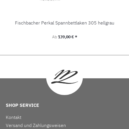
Fischbacher Perkal Spannbettlaken 305 hellgrau
Regulärer Preis:
Ab
139,00 € *
SHOP SERVICE
Kontakt
Versand und Zahlungsweisen