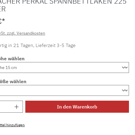
ACHER PERKAL SPANNBETTLAKEN 225
ER
€*
wSt. zzgl. Versandkosten
tig in 21 Tagen, Lieferzeit 3-5 Tage
öhe wählen
röße wählen
Anzahl: Gib den gewünschten Wert ein ode
In den Warenkorb
tel hinzufügen