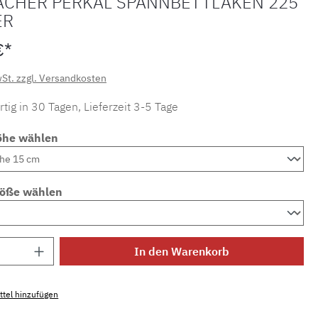
ACHER PERKAL SPANNBETTLAKEN 225
ER
€*
wSt. zzgl. Versandkosten
tig in 30 Tagen, Lieferzeit 3-5 Tage
öhe wählen
röße wählen
Anzahl: Gib den gewünschten Wert ein ode
In den Warenkorb
tel hinzufügen