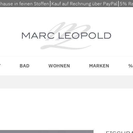
uhause in feinen Stoffen⎮Kauf auf Rechnung über PayPal⎮5% Ra
T
BAD
WOHNEN
MARKEN
%