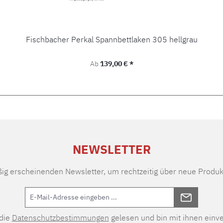
Fischbacher Perkal Spannbettlaken 305 hellgrau
Regulärer Preis:
Ab
139,00 € *
NEWSLETTER
ßig erscheinenden Newsletter, um rechtzeitig über neue Produk
 die
Datenschutzbestimmungen
gelesen und bin mit ihnen einv