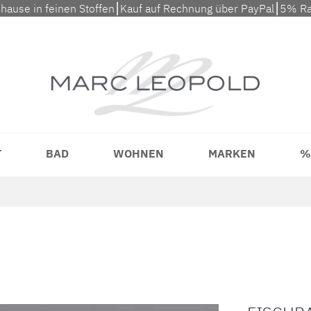
uhause in feinen Stoffen⎮Kauf auf Rechnung über PayPal⎮5% Ra
T
BAD
WOHNEN
MARKEN
%