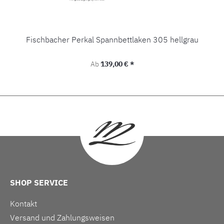
Fischbacher Perkal Spannbettlaken 305 hellgrau
Regulärer Preis:
Ab
139,00 € *
SHOP SERVICE
Kontakt
Versand und Zahlungsweisen