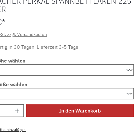
ACHER PERKAL SPANNBETTLAKEN 225
ER
€*
wSt. zzgl. Versandkosten
tig in 30 Tagen, Lieferzeit 3-5 Tage
öhe wählen
röße wählen
Anzahl: Gib den gewünschten Wert ein ode
In den Warenkorb
tel hinzufügen