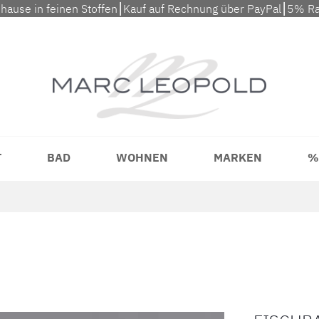
uhause in feinen Stoffen⎮Kauf auf Rechnung über PayPal⎮5% Ra
T
BAD
WOHNEN
MARKEN
%