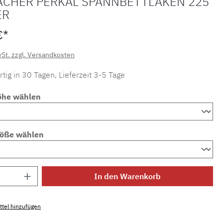
ACHER PERKAL SPANNBETTLAKEN 225
ER
€*
wSt. zzgl. Versandkosten
tig in 30 Tagen, Lieferzeit 3-5 Tage
öhe wählen
röße wählen
Anzahl: Gib den gewünschten Wert ein ode
In den Warenkorb
tel hinzufügen