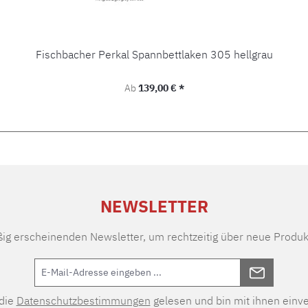
Fischbacher Perkal Spannbettlaken 305 hellgrau
Regulärer Preis:
Ab
139,00 € *
NEWSLETTER
ßig erscheinenden Newsletter, um rechtzeitig über neue Produk
 die
Datenschutzbestimmungen
gelesen und bin mit ihnen einv