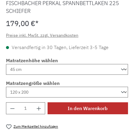
FISCHBACHER PERKAL SPANNBETTLAKEN 225
SCHIEFER
179,00 €*
Preise inkl. MwSt. zzgl. Versandkosten
Versandfertig in 30 Tagen, Lieferzeit 3-5 Tage
Matratzenhöhe wählen
Matratzengröße wählen
Produkt Anzahl: Gib den gewünschten Wert e
In den Warenkorb
Zum Merkzettel hinzufügen