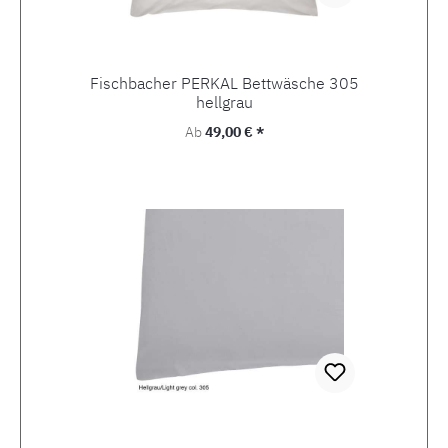
Fischbacher PERKAL Bettwäsche 305
hellgrau
Regulärer Preis:
Ab
49,00 € *