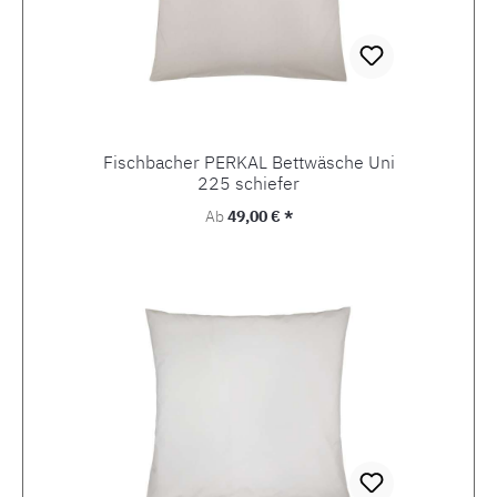
Fischbacher PERKAL Bettwäsche Uni
225 schiefer
Regulärer Preis:
Ab
49,00 € *