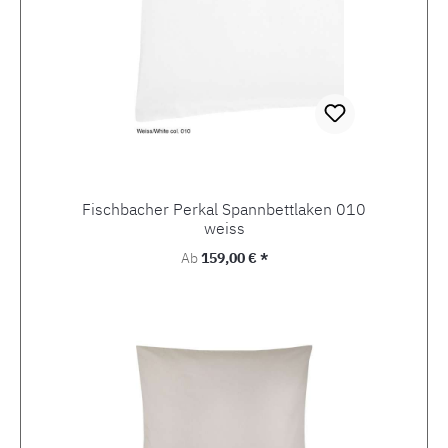
Fischbacher Perkal Spannbettlaken 010
weiss
Regulärer Preis:
Ab
159,00 € *