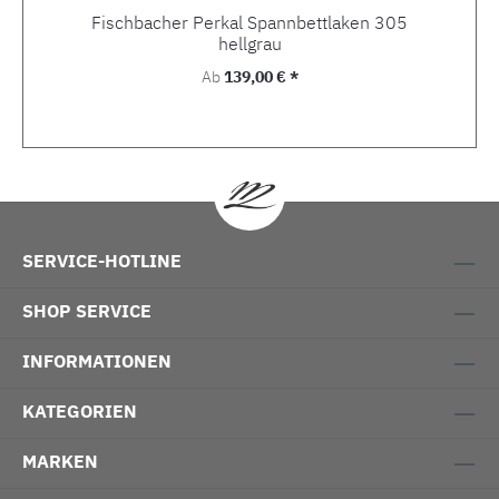
Fischbacher Perkal Spannbettlaken 305
hellgrau
Regulärer Preis:
Ab
139,00 € *
SERVICE-HOTLINE
SHOP SERVICE
INFORMATIONEN
KATEGORIEN
MARKEN