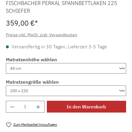
FISCHBACHER PERKAL SPANNBETTLAKEN 225
SCHIEFER
359,00 €*
Preise inkl. MwSt. zzgl. Versandkosten
Versandfertig in 30 Tagen, Lieferzeit 3-5 Tage
Matratzenhöhe wählen
Matratzengröße wählen
Produkt Anzahl: Gib den gewünschten Wert e
In den Warenkorb
Zum Merkzettel hinzufügen