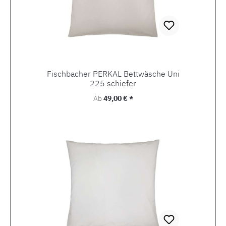
Fischbacher PERKAL Bettwäsche Uni
225 schiefer
Regulärer Preis:
Ab
49,00 € *