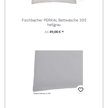
Fischbacher PERKAL Bettwäsche 305
hellgrau
Regulärer Preis:
Ab
49,00 € *