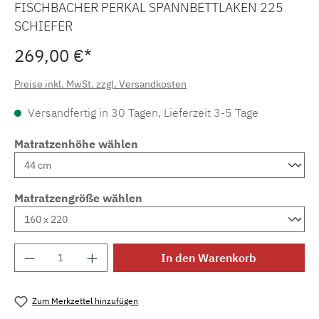
FISCHBACHER PERKAL SPANNBETTLAKEN 225
SCHIEFER
269,00 €*
Preise inkl. MwSt. zzgl. Versandkosten
Versandfertig in 30 Tagen, Lieferzeit 3-5 Tage
Matratzenhöhe wählen
Matratzengröße wählen
Produkt Anzahl: Gib den gewünschten Wert e
In den Warenkorb
Zum Merkzettel hinzufügen