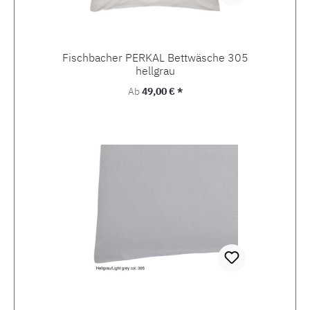
Fischbacher PERKAL Bettwäsche 305
hellgrau
Regulärer Preis:
Ab
49,00 € *