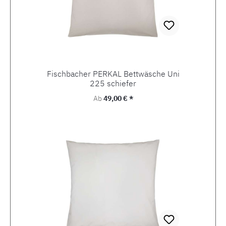
Fischbacher PERKAL Bettwäsche Uni
225 schiefer
Regulärer Preis:
Ab
49,00 € *