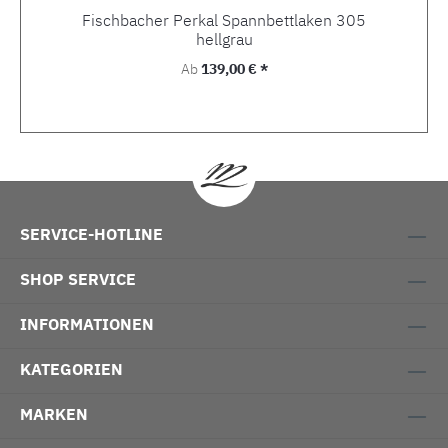
Fischbacher Perkal Spannbettlaken 305
hellgrau
Regulärer Preis:
Ab
139,00 € *
SERVICE-HOTLINE
SHOP SERVICE
INFORMATIONEN
KATEGORIEN
MARKEN