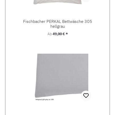
Fischbacher PERKAL Bettwäsche 305
hellgrau
Regulärer Preis:
Ab
49,00 € *