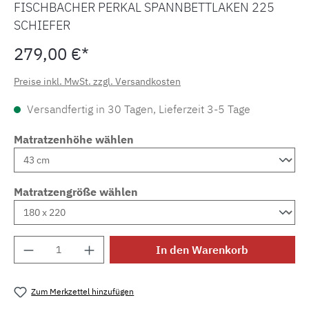
FISCHBACHER PERKAL SPANNBETTLAKEN 225
SCHIEFER
279,00 €*
Preise inkl. MwSt. zzgl. Versandkosten
Versandfertig in 30 Tagen, Lieferzeit 3-5 Tage
Matratzenhöhe wählen
Matratzengröße wählen
Produkt Anzahl: Gib den gewünschten Wert e
In den Warenkorb
Zum Merkzettel hinzufügen