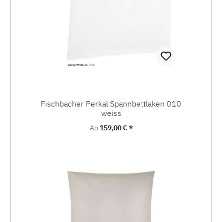
Fischbacher Perkal Spannbettlaken 010
weiss
Regulärer Preis:
Ab
159,00 € *