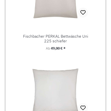
Fischbacher PERKAL Bettwäsche Uni
225 schiefer
Regulärer Preis:
Ab
49,00 € *