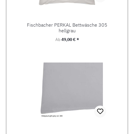
Fischbacher PERKAL Bettwäsche 305
hellgrau
Regulärer Preis:
Ab
49,00 € *