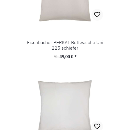
Fischbacher PERKAL Bettwäsche Uni
225 schiefer
Regulärer Preis:
Ab
49,00 € *