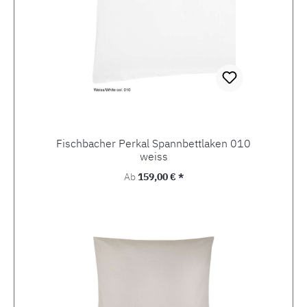
Fischbacher Perkal Spannbettlaken 010
weiss
Regulärer Preis:
Ab
159,00 € *