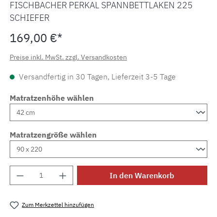
FISCHBACHER PERKAL SPANNBETTLAKEN 225
SCHIEFER
169,00 €*
Preise inkl. MwSt. zzgl. Versandkosten
Versandfertig in 30 Tagen, Lieferzeit 3-5 Tage
Matratzenhöhe wählen
Matratzengröße wählen
Produkt Anzahl: Gib den gewünschten Wert e
In den Warenkorb
Zum Merkzettel hinzufügen