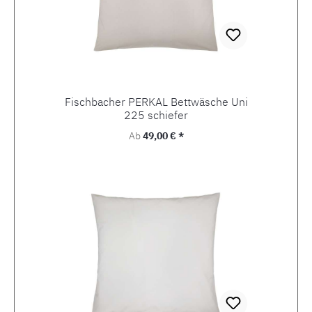
Fischbacher PERKAL Bettwäsche Uni
225 schiefer
Regulärer Preis:
Ab
49,00 € *