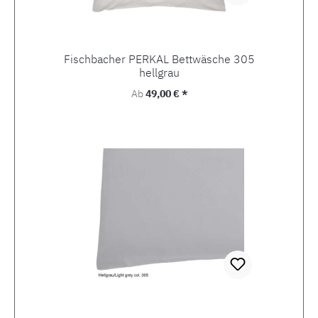
Fischbacher PERKAL Bettwäsche 305
hellgrau
Regulärer Preis:
Ab
49,00 € *