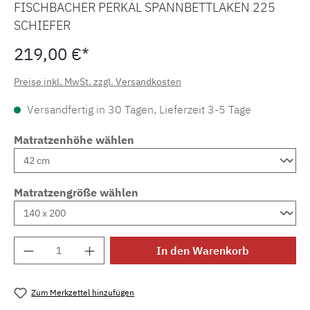
FISCHBACHER PERKAL SPANNBETTLAKEN 225
SCHIEFER
219,00 €*
Preise inkl. MwSt. zzgl. Versandkosten
Versandfertig in 30 Tagen, Lieferzeit 3-5 Tage
Matratzenhöhe wählen
Matratzengröße wählen
Produkt Anzahl: Gib den gewünschten Wert e
In den Warenkorb
Zum Merkzettel hinzufügen