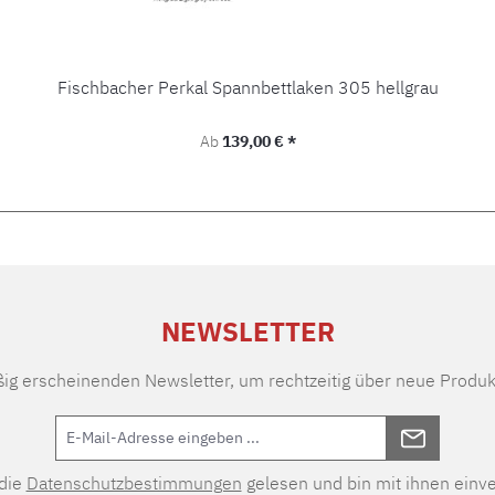
Fischbacher Perkal Spannbettlaken 305 hellgrau
Regulärer Preis:
Ab
139,00 € *
NEWSLETTER
ßig erscheinenden Newsletter, um rechtzeitig über neue Produk
 die
Datenschutzbestimmungen
gelesen und bin mit ihnen einv