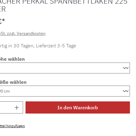
ACHER PERKAL SPANNBETTLAKEN 225
ER
€*
wSt. zzgl. Versandkosten
tig in 30 Tagen, Lieferzeit 3-5 Tage
öhe wählen
röße wählen
Anzahl: Gib den gewünschten Wert ein ode
In den Warenkorb
tel hinzufügen