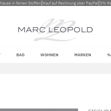
uhause in feinen Stoffen⎮Kauf auf Rechnung über PayPal⎮5% Ra
T
BAD
WOHNEN
MARKEN
%