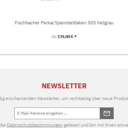
Fischbacher Perkal Spannbettlaken 305 hellgrau
Regulärer Preis:
Ab
139,00 € *
NEWSLETTER
ßig erscheinenden Newsletter, um rechtzeitig über neue Produk
 die
Datenschutzbestimmungen
gelesen und bin mit ihnen einv