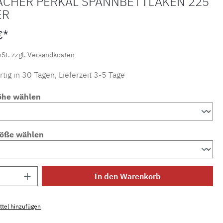
ACHER PERKAL SPANNBETTLAKEN 225
ER
€*
wSt. zzgl. Versandkosten
tig in 30 Tagen, Lieferzeit 3-5 Tage
öhe wählen
röße wählen
Anzahl: Gib den gewünschten Wert ein ode
In den Warenkorb
tel hinzufügen