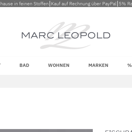
uhause in feinen Stoffen⎮Kauf auf Rechnung über PayPal⎮5% Ra
T
BAD
WOHNEN
MARKEN
%