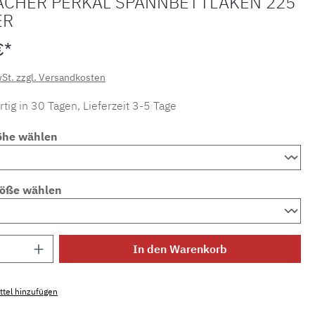
ACHER PERKAL SPANNBETTLAKEN 225
ER
€*
wSt. zzgl. Versandkosten
tig in 30 Tagen, Lieferzeit 3-5 Tage
öhe wählen
röße wählen
Anzahl: Gib den gewünschten Wert ein ode
In den Warenkorb
tel hinzufügen