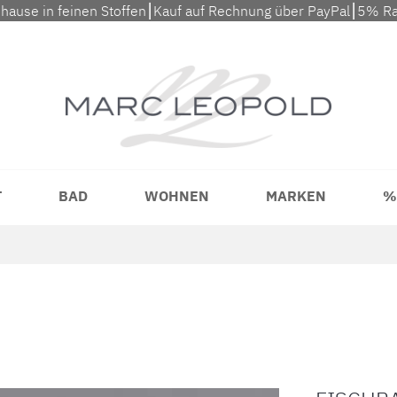
uhause in feinen Stoffen⎮Kauf auf Rechnung über PayPal⎮5% Ra
T
BAD
WOHNEN
MARKEN
%