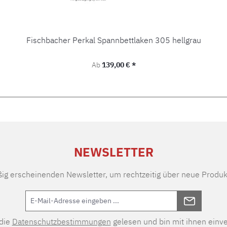
Fischbacher Perkal Spannbettlaken 305 hellgrau
Regulärer Preis:
Ab
139,00 € *
NEWSLETTER
ßig erscheinenden Newsletter, um rechtzeitig über neue Produk
 die
Datenschutzbestimmungen
gelesen und bin mit ihnen einv