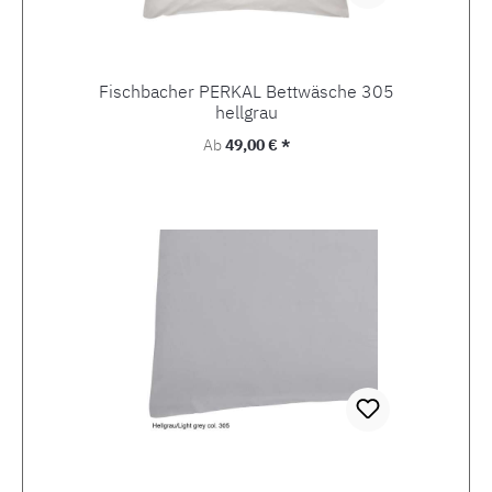
Fischbacher PERKAL Bettwäsche 305
hellgrau
Regulärer Preis:
Ab
49,00 € *