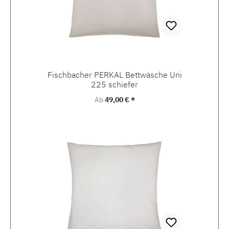
Fischbacher PERKAL Bettwäsche Uni
225 schiefer
Regulärer Preis:
Ab
49,00 € *