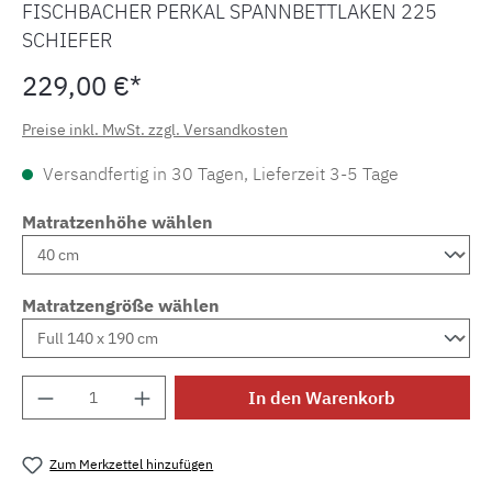
FISCHBACHER PERKAL SPANNBETTLAKEN 225
SCHIEFER
229,00 €*
Preise inkl. MwSt. zzgl. Versandkosten
Versandfertig in 30 Tagen, Lieferzeit 3-5 Tage
Matratzenhöhe wählen
Matratzengröße wählen
Produkt Anzahl: Gib den gewünschten Wert e
In den Warenkorb
Zum Merkzettel hinzufügen