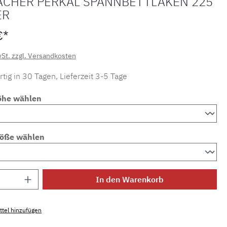
ACHER PERKAL SPANNBETTLAKEN 225
ER
€*
wSt. zzgl. Versandkosten
tig in 30 Tagen, Lieferzeit 3-5 Tage
öhe wählen
röße wählen
Anzahl: Gib den gewünschten Wert ein ode
In den Warenkorb
tel hinzufügen