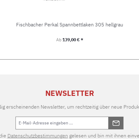
Fischbacher Perkal Spannbettlaken 305 hellgrau
Regulärer Preis:
Ab
139,00 € *
NEWSLETTER
ßig erscheinenden Newsletter, um rechtzeitig über neue Produk
 die
Datenschutzbestimmungen
gelesen und bin mit ihnen einv