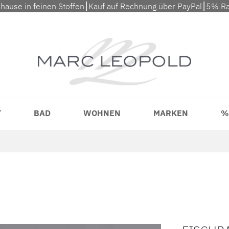
uhause in feinen Stoffen⎮Kauf auf Rechnung über PayPal⎮5% Ra
T
BAD
WOHNEN
MARKEN
%