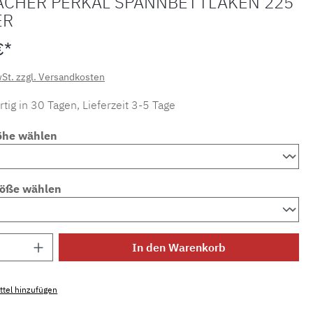
ACHER PERKAL SPANNBETTLAKEN 225
ER
€*
wSt. zzgl. Versandkosten
tig in 30 Tagen, Lieferzeit 3-5 Tage
öhe wählen
röße wählen
Anzahl: Gib den gewünschten Wert ein ode
In den Warenkorb
tel hinzufügen