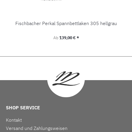
Fischbacher Perkal Spannbettlaken 305 hellgrau
Regulärer Preis:
Ab
139,00 € *
SHOP SERVICE
Kontakt
Versand und Zahlungsweisen