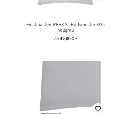
Fischbacher PERKAL Bettwäsche 305
hellgrau
Regulärer Preis:
Ab
49,00 € *