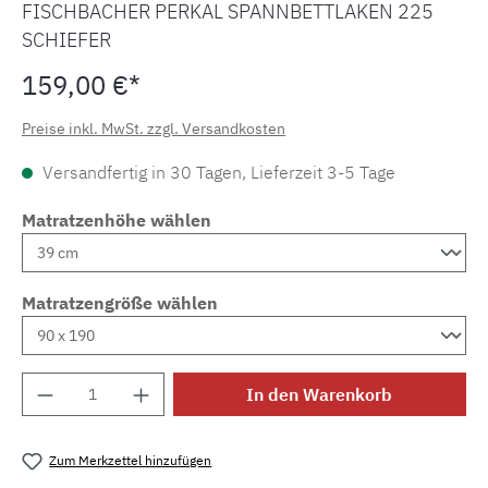
FISCHBACHER PERKAL SPANNBETTLAKEN 225
SCHIEFER
159,00 €*
Preise inkl. MwSt. zzgl. Versandkosten
Versandfertig in 30 Tagen, Lieferzeit 3-5 Tage
Matratzenhöhe wählen
Matratzengröße wählen
Produkt Anzahl: Gib den gewünschten Wert e
In den Warenkorb
Zum Merkzettel hinzufügen