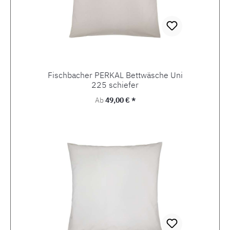
Fischbacher PERKAL Bettwäsche Uni
225 schiefer
Regulärer Preis:
Ab
49,00 € *