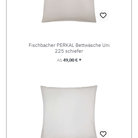
Fischbacher PERKAL Bettwäsche Uni
225 schiefer
Regulärer Preis:
Ab
49,00 € *