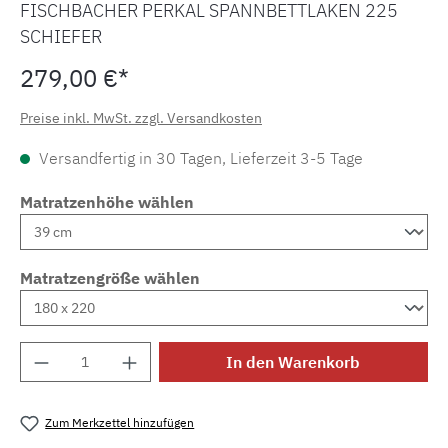
FISCHBACHER PERKAL SPANNBETTLAKEN 225
SCHIEFER
279,00 €*
Preise inkl. MwSt. zzgl. Versandkosten
Versandfertig in 30 Tagen, Lieferzeit 3-5 Tage
Matratzenhöhe wählen
Matratzengröße wählen
Produkt Anzahl: Gib den gewünschten Wert e
In den Warenkorb
Zum Merkzettel hinzufügen