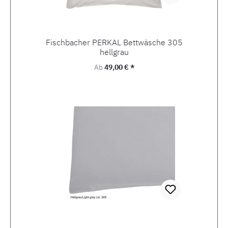
Fischbacher PERKAL Bettwäsche 305
hellgrau
Regulärer Preis:
Ab
49,00 € *