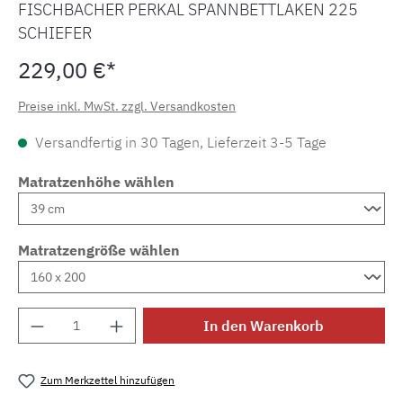
FISCHBACHER PERKAL SPANNBETTLAKEN 225
SCHIEFER
229,00 €*
Preise inkl. MwSt. zzgl. Versandkosten
Versandfertig in 30 Tagen, Lieferzeit 3-5 Tage
Matratzenhöhe wählen
Matratzengröße wählen
Produkt Anzahl: Gib den gewünschten Wert e
In den Warenkorb
Zum Merkzettel hinzufügen