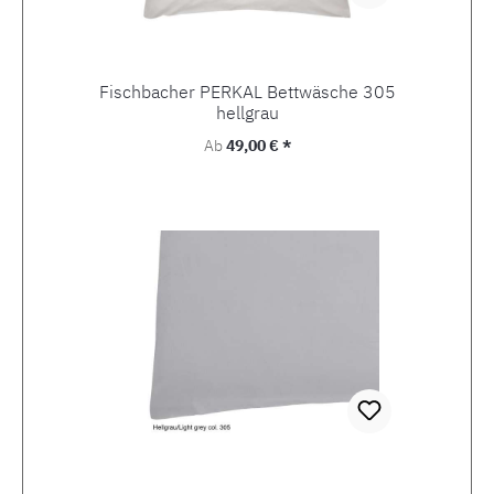
Fischbacher PERKAL Bettwäsche 305
hellgrau
Regulärer Preis:
Ab
49,00 € *