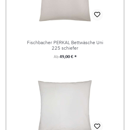
Fischbacher PERKAL Bettwäsche Uni
225 schiefer
Regulärer Preis:
Ab
49,00 € *