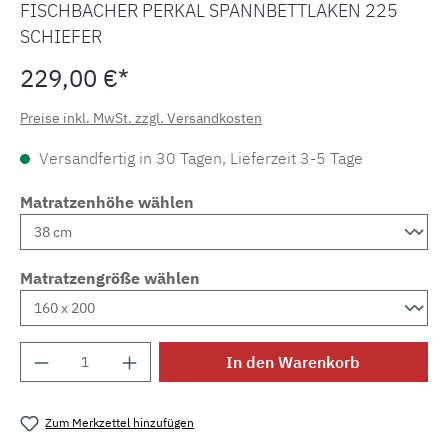
FISCHBACHER PERKAL SPANNBETTLAKEN 225
SCHIEFER
229,00 €*
Preise inkl. MwSt. zzgl. Versandkosten
Versandfertig in 30 Tagen, Lieferzeit 3-5 Tage
Matratzenhöhe wählen
Matratzengröße wählen
Produkt Anzahl: Gib den gewünschten Wert e
In den Warenkorb
Zum Merkzettel hinzufügen