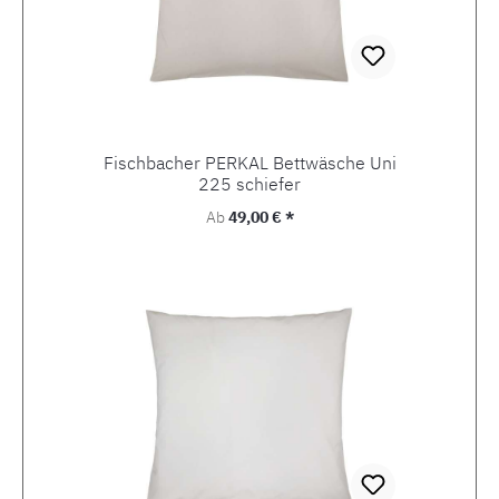
Fischbacher PERKAL Bettwäsche Uni
225 schiefer
Regulärer Preis:
Ab
49,00 € *