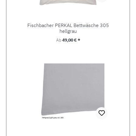
Fischbacher PERKAL Bettwäsche 305
hellgrau
Regulärer Preis:
Ab
49,00 € *