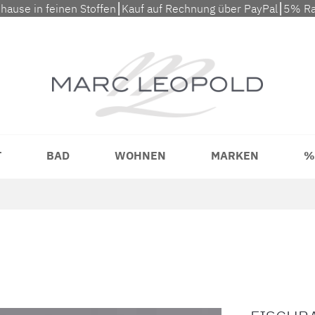
uhause in feinen Stoffen⎮Kauf auf Rechnung über PayPal⎮5% Ra
T
BAD
WOHNEN
MARKEN
%