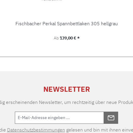
Fischbacher Perkal Spannbettlaken 305 hellgrau
Regulärer Preis:
Ab
139,00 € *
NEWSLETTER
ßig erscheinenden Newsletter, um rechtzeitig über neue Produk
 die
Datenschutzbestimmungen
gelesen und bin mit ihnen einv