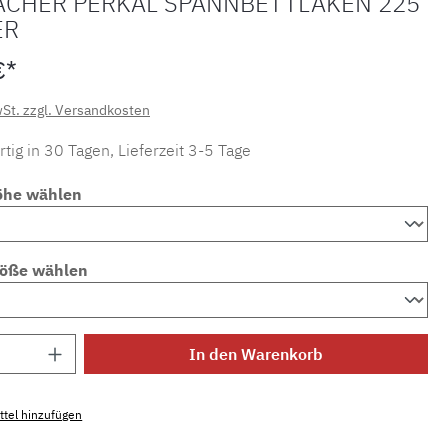
ACHER PERKAL SPANNBETTLAKEN 225
ER
€*
wSt. zzgl. Versandkosten
tig in 30 Tagen, Lieferzeit 3-5 Tage
öhe wählen
röße wählen
Anzahl: Gib den gewünschten Wert ein ode
In den Warenkorb
tel hinzufügen