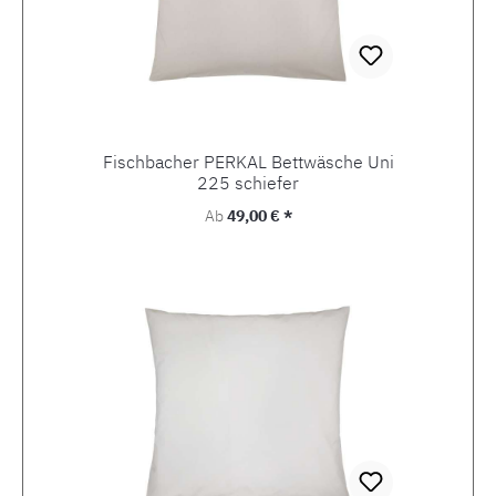
Fischbacher PERKAL Bettwäsche Uni
225 schiefer
Regulärer Preis:
Ab
49,00 € *