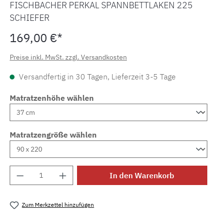
FISCHBACHER PERKAL SPANNBETTLAKEN 225
SCHIEFER
169,00 €*
Preise inkl. MwSt. zzgl. Versandkosten
Versandfertig in 30 Tagen, Lieferzeit 3-5 Tage
Matratzenhöhe wählen
Matratzengröße wählen
Produkt Anzahl: Gib den gewünschten Wert e
In den Warenkorb
Zum Merkzettel hinzufügen