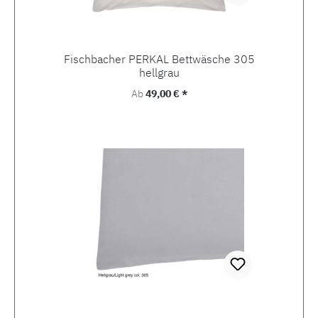
Fischbacher PERKAL Bettwäsche 305
hellgrau
Regulärer Preis:
Ab
49,00 € *