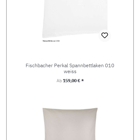
Fischbacher Perkal Spannbettlaken 010
weiss
Regulärer Preis:
Ab
159,00 € *