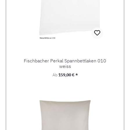
Fischbacher Perkal Spannbettlaken 010
weiss
Regulärer Preis:
Ab
159,00 € *