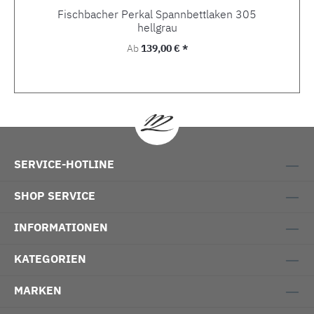
Fischbacher Perkal Spannbettlaken 305
hellgrau
Regulärer Preis:
Ab
139,00 € *
SERVICE-HOTLINE
SHOP SERVICE
INFORMATIONEN
KATEGORIEN
MARKEN