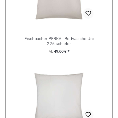
Fischbacher PERKAL Bettwäsche Uni
225 schiefer
Regulärer Preis:
Ab
49,00 € *