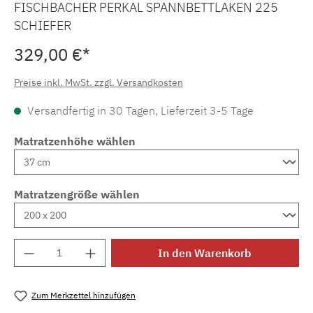
FISCHBACHER PERKAL SPANNBETTLAKEN 225
SCHIEFER
329,00 €*
Preise inkl. MwSt. zzgl. Versandkosten
Versandfertig in 30 Tagen, Lieferzeit 3-5 Tage
Matratzenhöhe wählen
Matratzengröße wählen
Produkt Anzahl: Gib den gewünschten Wert e
In den Warenkorb
Zum Merkzettel hinzufügen