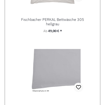
Fischbacher PERKAL Bettwäsche 305
hellgrau
Regulärer Preis:
Ab
49,00 € *