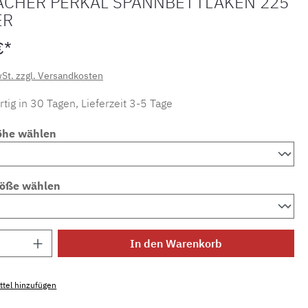
ACHER PERKAL SPANNBETTLAKEN 225
ER
€*
wSt. zzgl. Versandkosten
tig in 30 Tagen, Lieferzeit 3-5 Tage
öhe wählen
röße wählen
Anzahl: Gib den gewünschten Wert ein ode
In den Warenkorb
tel hinzufügen