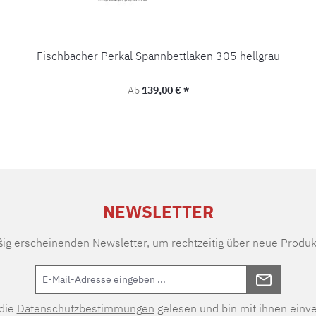
Fischbacher Perkal Spannbettlaken 305 hellgrau
Regulärer Preis:
Ab
139,00 € *
NEWSLETTER
ßig erscheinenden Newsletter, um rechtzeitig über neue Produk
 die
Datenschutzbestimmungen
gelesen und bin mit ihnen einv