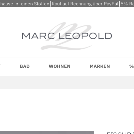
uhause in feinen Stoffen⎮Kauf auf Rechnung über PayPal⎮5% Ra
T
BAD
WOHNEN
MARKEN
%