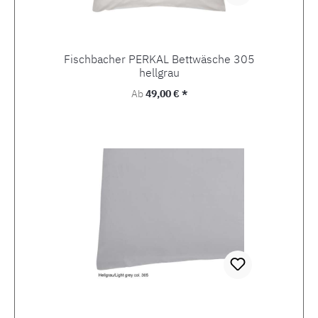
Fischbacher PERKAL Bettwäsche 305
hellgrau
Regulärer Preis:
Ab
49,00 € *