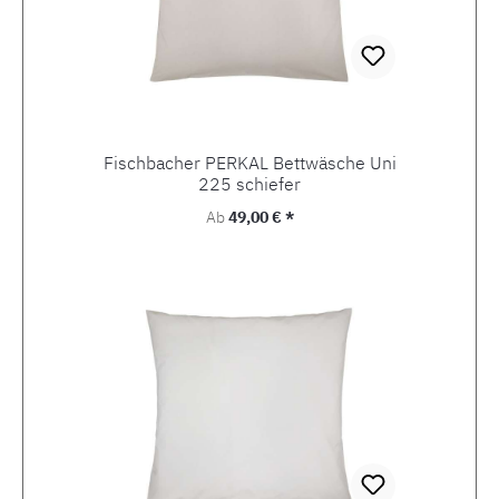
Fischbacher PERKAL Bettwäsche Uni
225 schiefer
Regulärer Preis:
Ab
49,00 € *