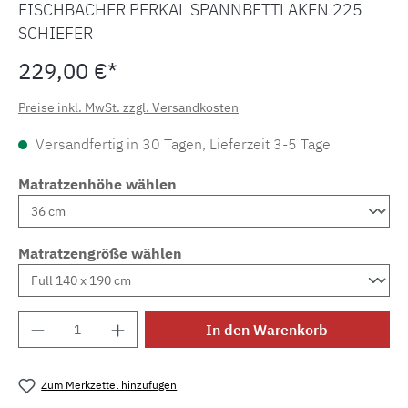
FISCHBACHER PERKAL SPANNBETTLAKEN 225
SCHIEFER
229,00 €*
Preise inkl. MwSt. zzgl. Versandkosten
Versandfertig in 30 Tagen, Lieferzeit 3-5 Tage
Matratzenhöhe wählen
Matratzengröße wählen
Produkt Anzahl: Gib den gewünschten Wert e
In den Warenkorb
Zum Merkzettel hinzufügen