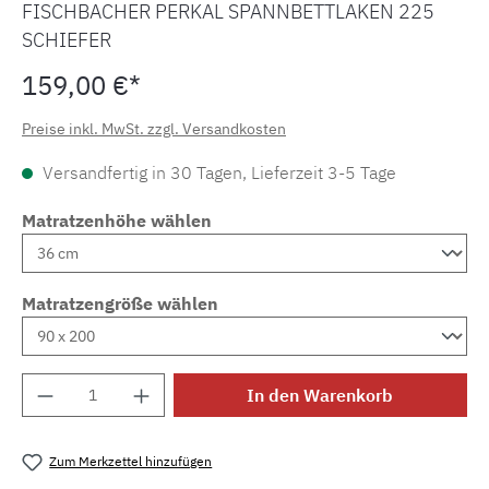
FISCHBACHER PERKAL SPANNBETTLAKEN 225
SCHIEFER
159,00 €*
Preise inkl. MwSt. zzgl. Versandkosten
Versandfertig in 30 Tagen, Lieferzeit 3-5 Tage
Matratzenhöhe wählen
Matratzengröße wählen
Produkt Anzahl: Gib den gewünschten Wert e
In den Warenkorb
Zum Merkzettel hinzufügen