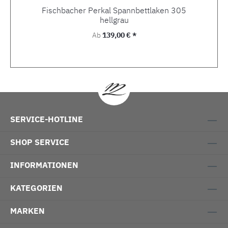
Fischbacher Perkal Spannbettlaken 305
hellgrau
Regulärer Preis:
Ab
139,00 € *
SERVICE-HOTLINE
SHOP SERVICE
INFORMATIONEN
KATEGORIEN
MARKEN