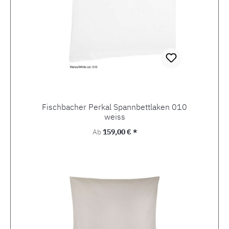
Fischbacher Perkal Spannbettlaken 010
weiss
Regulärer Preis:
Ab
159,00 € *