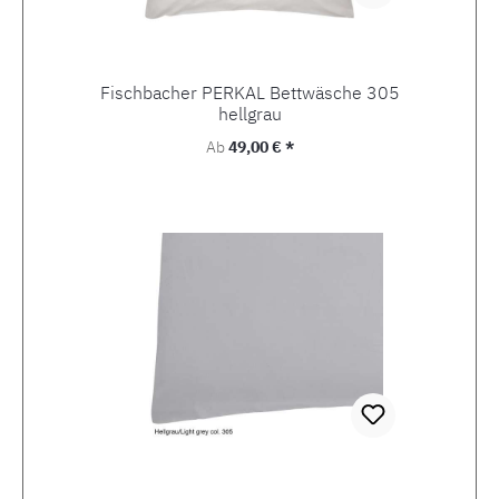
Fischbacher PERKAL Bettwäsche 305
hellgrau
Regulärer Preis:
Ab
49,00 € *