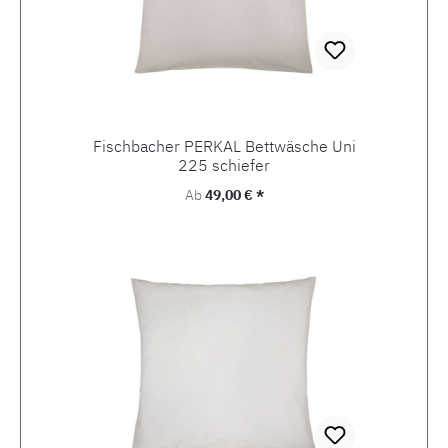
Fischbacher PERKAL Bettwäsche Uni
225 schiefer
Regulärer Preis:
Ab
49,00 € *