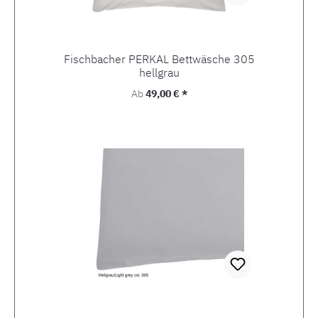
Fischbacher PERKAL Bettwäsche 305
hellgrau
Regulärer Preis:
Ab
49,00 € *