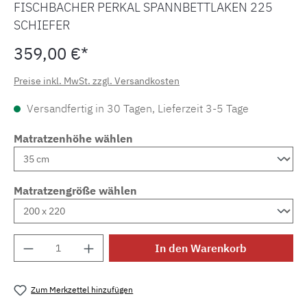
FISCHBACHER PERKAL SPANNBETTLAKEN 225
SCHIEFER
359,00 €*
Preise inkl. MwSt. zzgl. Versandkosten
Versandfertig in 30 Tagen, Lieferzeit 3-5 Tage
Matratzenhöhe wählen
Matratzengröße wählen
Produkt Anzahl: Gib den gewünschten Wert e
In den Warenkorb
Zum Merkzettel hinzufügen