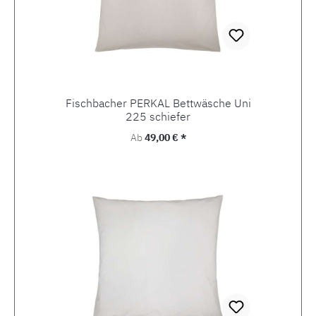
Fischbacher PERKAL Bettwäsche Uni
225 schiefer
Regulärer Preis:
Ab
49,00 € *