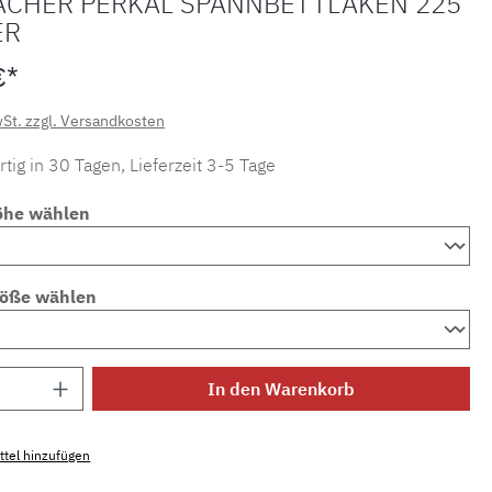
ACHER PERKAL SPANNBETTLAKEN 225
ER
€*
wSt. zzgl. Versandkosten
tig in 30 Tagen, Lieferzeit 3-5 Tage
öhe wählen
röße wählen
Anzahl: Gib den gewünschten Wert ein ode
In den Warenkorb
tel hinzufügen