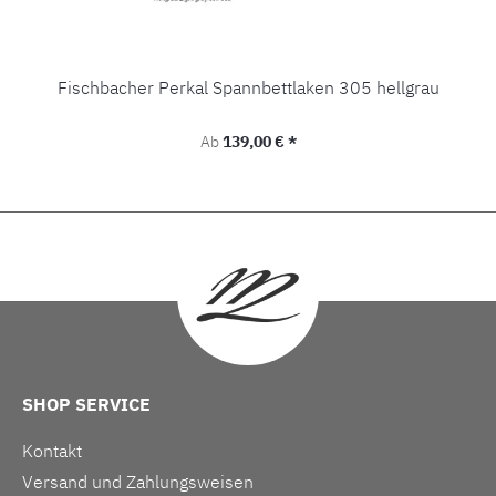
Fischbacher Perkal Spannbettlaken 305 hellgrau
Regulärer Preis:
Ab
139,00 € *
SHOP SERVICE
Kontakt
Versand und Zahlungsweisen