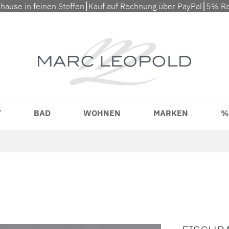
uhause in feinen Stoffen⎮Kauf auf Rechnung über PayPal⎮5% Ra
T
BAD
WOHNEN
MARKEN
%