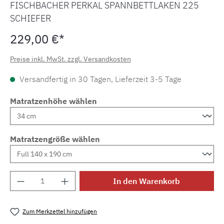
FISCHBACHER PERKAL SPANNBETTLAKEN 225
SCHIEFER
229,00 €*
Preise inkl. MwSt. zzgl. Versandkosten
Versandfertig in 30 Tagen, Lieferzeit 3-5 Tage
Matratzenhöhe wählen
Matratzengröße wählen
Produkt Anzahl: Gib den gewünschten Wert e
In den Warenkorb
Zum Merkzettel hinzufügen