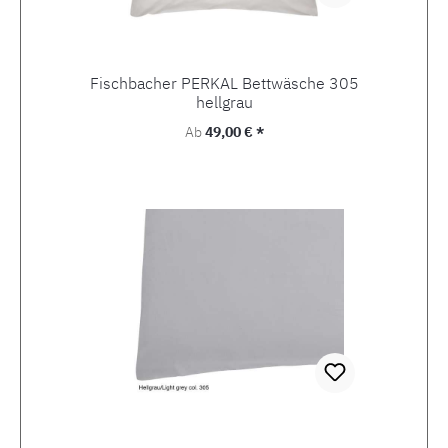
Fischbacher PERKAL Bettwäsche 305
hellgrau
Regulärer Preis:
Ab
49,00 € *