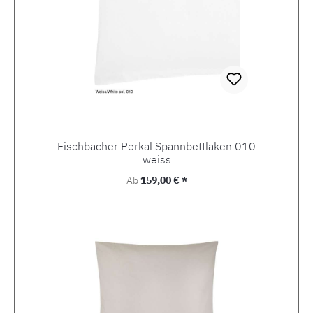
Fischbacher Perkal Spannbettlaken 010
weiss
Regulärer Preis:
Ab
159,00 € *