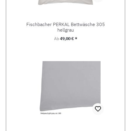
Fischbacher PERKAL Bettwäsche 305
hellgrau
Regulärer Preis:
Ab
49,00 € *