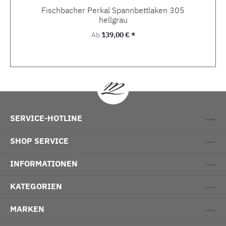
Fischbacher Perkal Spannbettlaken 305
hellgrau
Regulärer Preis:
Ab
139,00 € *
SERVICE-HOTLINE
SHOP SERVICE
INFORMATIONEN
KATEGORIEN
MARKEN