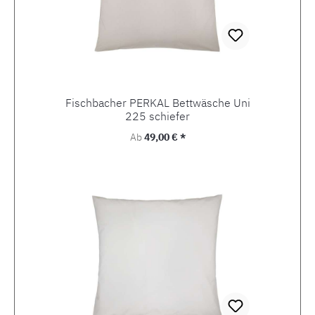
Fischbacher PERKAL Bettwäsche Uni
225 schiefer
Regulärer Preis:
Ab
49,00 € *