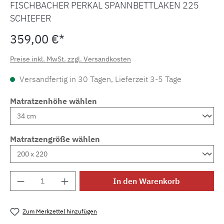
FISCHBACHER PERKAL SPANNBETTLAKEN 225
SCHIEFER
359,00 €*
Preise inkl. MwSt. zzgl. Versandkosten
Versandfertig in 30 Tagen, Lieferzeit 3-5 Tage
Matratzenhöhe wählen
Matratzengröße wählen
Produkt Anzahl: Gib den gewünschten Wert e
In den Warenkorb
Zum Merkzettel hinzufügen