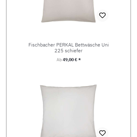
Fischbacher PERKAL Bettwäsche Uni
225 schiefer
Regulärer Preis:
Ab
49,00 € *