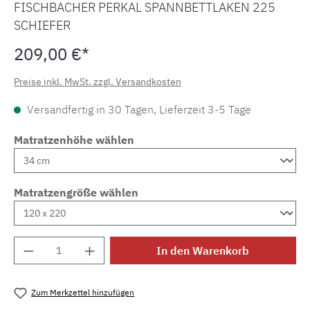
FISCHBACHER PERKAL SPANNBETTLAKEN 225
SCHIEFER
209,00 €*
Preise inkl. MwSt. zzgl. Versandkosten
Versandfertig in 30 Tagen, Lieferzeit 3-5 Tage
Matratzenhöhe wählen
Matratzengröße wählen
Produkt Anzahl: Gib den gewünschten Wert e
In den Warenkorb
Zum Merkzettel hinzufügen