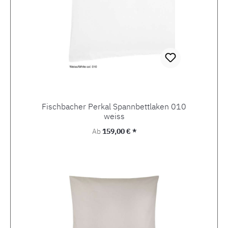
Fischbacher Perkal Spannbettlaken 010
weiss
Regulärer Preis:
Ab
159,00 € *