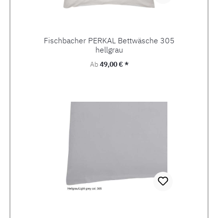
Fischbacher PERKAL Bettwäsche 305
hellgrau
Regulärer Preis:
Ab
49,00 € *