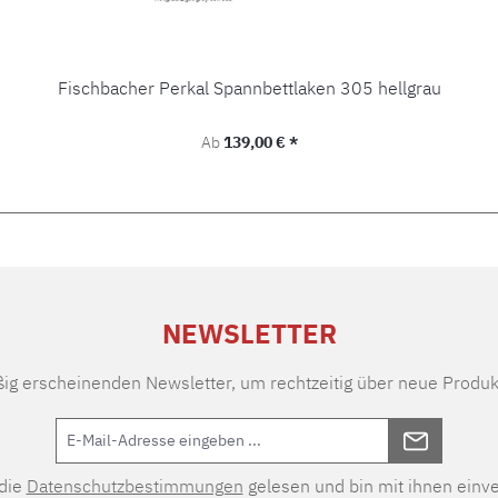
Fischbacher Perkal Spannbettlaken 305 hellgrau
Regulärer Preis:
Ab
139,00 € *
NEWSLETTER
ßig erscheinenden Newsletter, um rechtzeitig über neue Produk
 die
Datenschutzbestimmungen
gelesen und bin mit ihnen einv