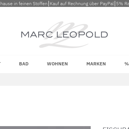
uhause in feinen Stoffen⎮Kauf auf Rechnung über PayPal⎮5% Ra
T
BAD
WOHNEN
MARKEN
%