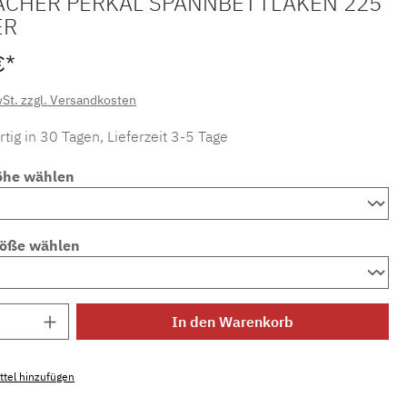
ACHER PERKAL SPANNBETTLAKEN 225
ER
€*
wSt. zzgl. Versandkosten
tig in 30 Tagen, Lieferzeit 3-5 Tage
öhe wählen
röße wählen
Anzahl: Gib den gewünschten Wert ein ode
In den Warenkorb
tel hinzufügen