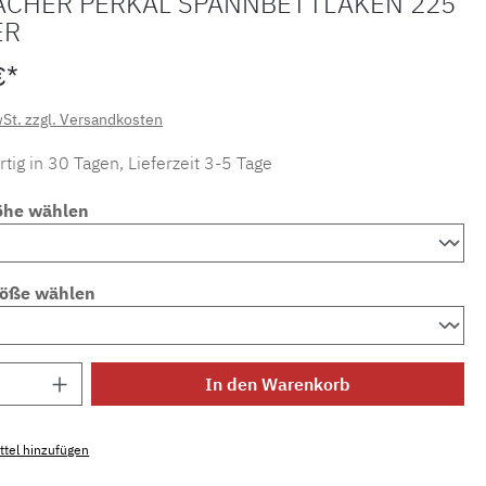
ACHER PERKAL SPANNBETTLAKEN 225
ER
€*
wSt. zzgl. Versandkosten
tig in 30 Tagen, Lieferzeit 3-5 Tage
öhe wählen
röße wählen
Anzahl: Gib den gewünschten Wert ein ode
In den Warenkorb
tel hinzufügen