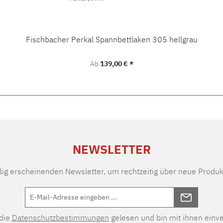
Fischbacher Perkal Spannbettlaken 305 hellgrau
Regulärer Preis:
Ab
139,00 € *
NEWSLETTER
ßig erscheinenden Newsletter, um rechtzeitig über neue Produk
 die
Datenschutzbestimmungen
gelesen und bin mit ihnen einv