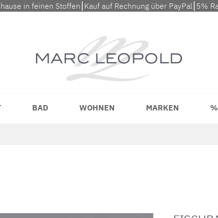
uhause in feinen Stoffen⎮Kauf auf Rechnung über PayPal⎮5% Ra
T
BAD
WOHNEN
MARKEN
%