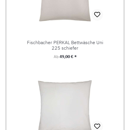
Fischbacher PERKAL Bettwäsche Uni
225 schiefer
Regulärer Preis:
Ab
49,00 € *