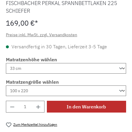
FISCHBACHER PERKAL SPANNBETTLAKEN 225
SCHIEFER
169,00 €*
Preise inkl. MwSt. zzgl. Versandkosten
Versandfertig in 30 Tagen, Lieferzeit 3-5 Tage
Matratzenhöhe wählen
Matratzengröße wählen
Produkt Anzahl: Gib den gewünschten Wert e
In den Warenkorb
Zum Merkzettel hinzufügen