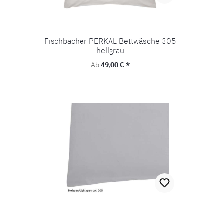
Fischbacher PERKAL Bettwäsche 305
hellgrau
Regulärer Preis:
Ab
49,00 € *