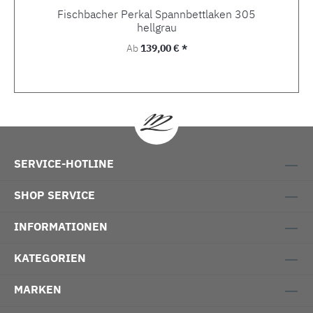
Fischbacher Perkal Spannbettlaken 305
hellgrau
Regulärer Preis:
Ab
139,00 € *
SERVICE-HOTLINE
SHOP SERVICE
INFORMATIONEN
KATEGORIEN
MARKEN