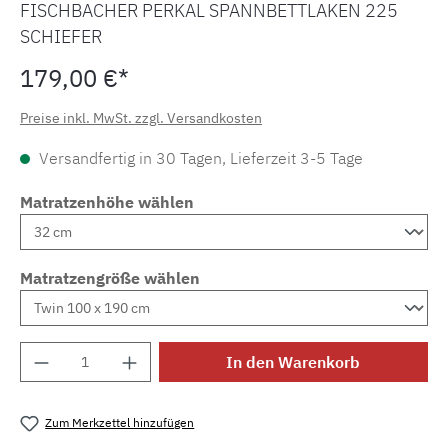
FISCHBACHER PERKAL SPANNBETTLAKEN 225
SCHIEFER
179,00 €*
Preise inkl. MwSt. zzgl. Versandkosten
Versandfertig in 30 Tagen, Lieferzeit 3-5 Tage
Matratzenhöhe wählen
Matratzengröße wählen
Produkt Anzahl: Gib den gewünschten Wert e
In den Warenkorb
Zum Merkzettel hinzufügen