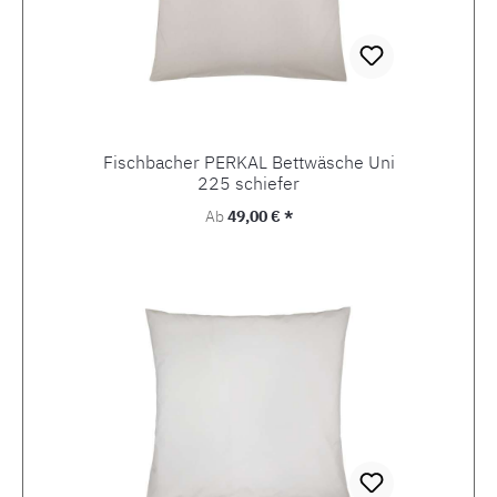
Fischbacher PERKAL Bettwäsche Uni
225 schiefer
Regulärer Preis:
Ab
49,00 € *