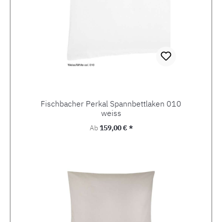
Fischbacher Perkal Spannbettlaken 010
weiss
Regulärer Preis:
Ab
159,00 € *