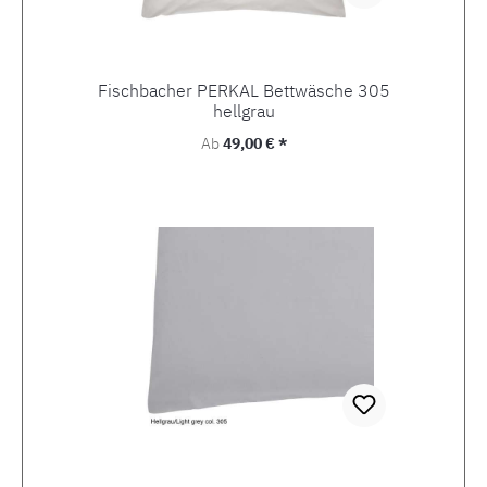
Fischbacher PERKAL Bettwäsche 305
hellgrau
Regulärer Preis:
Ab
49,00 € *