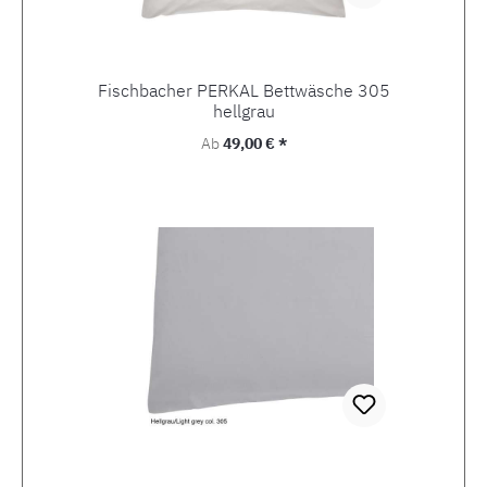
Fischbacher PERKAL Bettwäsche 305
hellgrau
Regulärer Preis:
Ab
49,00 € *