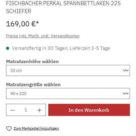
FISCHBACHER PERKAL SPANNBETTLAKEN 225
SCHIEFER
169,00 €*
Preise inkl. MwSt. zzgl. Versandkosten
Versandfertig in 30 Tagen, Lieferzeit 3-5 Tage
Matratzenhöhe wählen
Matratzengröße wählen
Produkt Anzahl: Gib den gewünschten Wert e
In den Warenkorb
Zum Merkzettel hinzufügen