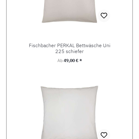
Fischbacher PERKAL Bettwäsche Uni
225 schiefer
Regulärer Preis:
Ab
49,00 € *