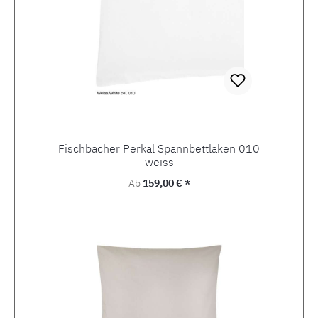
Fischbacher Perkal Spannbettlaken 010
weiss
Regulärer Preis:
Ab
159,00 € *