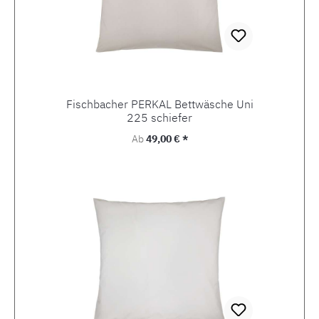
Fischbacher PERKAL Bettwäsche Uni
225 schiefer
Regulärer Preis:
Ab
49,00 € *