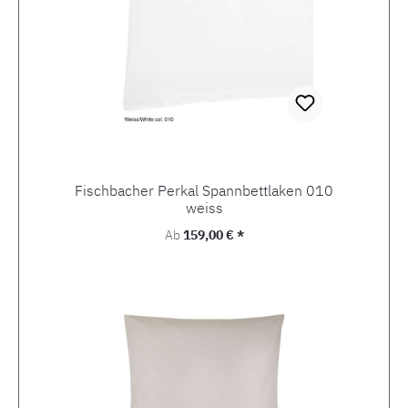
Fischbacher Perkal Spannbettlaken 010
weiss
Regulärer Preis:
Ab
159,00 € *