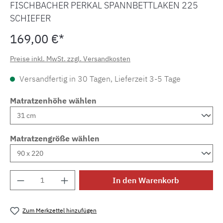
FISCHBACHER PERKAL SPANNBETTLAKEN 225
SCHIEFER
169,00 €*
Preise inkl. MwSt. zzgl. Versandkosten
Versandfertig in 30 Tagen, Lieferzeit 3-5 Tage
Matratzenhöhe wählen
Matratzengröße wählen
Produkt Anzahl: Gib den gewünschten Wert e
In den Warenkorb
Zum Merkzettel hinzufügen