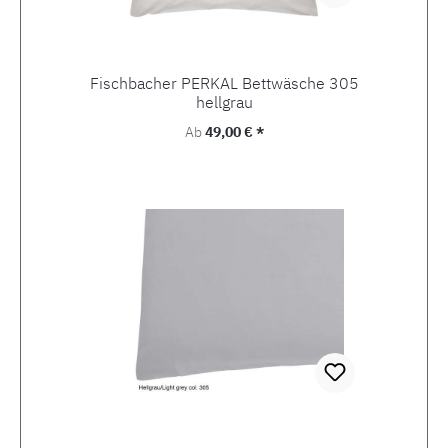
Fischbacher PERKAL Bettwäsche 305
hellgrau
Regulärer Preis:
Ab
49,00 € *