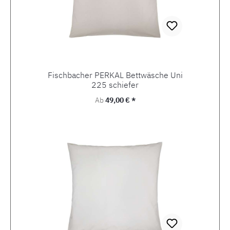
Fischbacher PERKAL Bettwäsche Uni
225 schiefer
Regulärer Preis:
Ab
49,00 € *