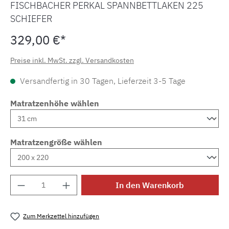
FISCHBACHER PERKAL SPANNBETTLAKEN 225
SCHIEFER
329,00 €*
Preise inkl. MwSt. zzgl. Versandkosten
Versandfertig in 30 Tagen, Lieferzeit 3-5 Tage
Matratzenhöhe wählen
Matratzengröße wählen
Produkt Anzahl: Gib den gewünschten Wert e
In den Warenkorb
Zum Merkzettel hinzufügen