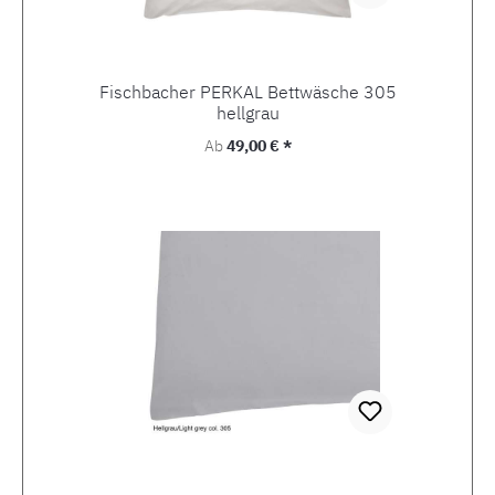
Fischbacher PERKAL Bettwäsche 305
hellgrau
Regulärer Preis:
Ab
49,00 € *