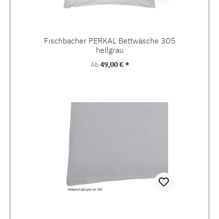
Fischbacher PERKAL Bettwäsche 305
hellgrau
Regulärer Preis:
Ab
49,00 € *