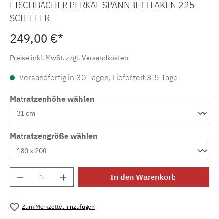
FISCHBACHER PERKAL SPANNBETTLAKEN 225
SCHIEFER
249,00 €*
Preise inkl. MwSt. zzgl. Versandkosten
Versandfertig in 30 Tagen, Lieferzeit 3-5 Tage
Matratzenhöhe wählen
Matratzengröße wählen
Produkt Anzahl: Gib den gewünschten Wert e
In den Warenkorb
Zum Merkzettel hinzufügen