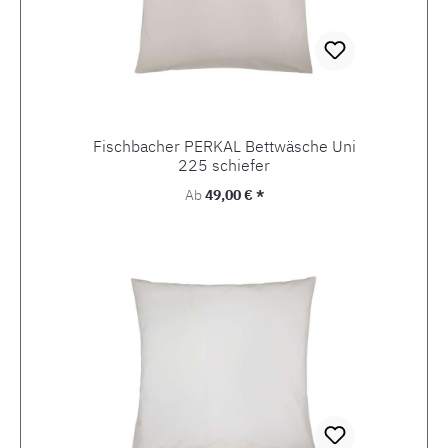
Fischbacher PERKAL Bettwäsche Uni
225 schiefer
Regulärer Preis:
Ab
49,00 € *