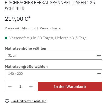
FISCHBACHER PERKAL SPANNBETTLAKEN 225
SCHIEFER
219,00 €*
Preise inkl. MwSt. zzgl. Versandkosten
Versandfertig in 30 Tagen, Lieferzeit 3-5 Tage
Matratzenhöhe wählen
Matratzengröße wählen
Produkt Anzahl: Gib den gewünschten Wert e
In den Warenkorb
Zum Merkzettel hinzufügen