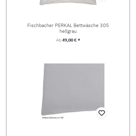
Fischbacher PERKAL Bettwäsche 305
hellgrau
Regulärer Preis:
Ab
49,00 € *