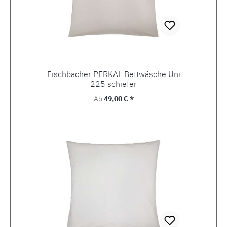
Fischbacher PERKAL Bettwäsche Uni
225 schiefer
Regulärer Preis:
Ab
49,00 € *