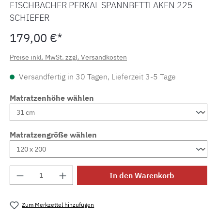
FISCHBACHER PERKAL SPANNBETTLAKEN 225
SCHIEFER
179,00 €*
Preise inkl. MwSt. zzgl. Versandkosten
Versandfertig in 30 Tagen, Lieferzeit 3-5 Tage
Matratzenhöhe wählen
Matratzengröße wählen
Produkt Anzahl: Gib den gewünschten Wert e
In den Warenkorb
Zum Merkzettel hinzufügen