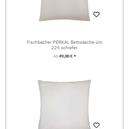
Fischbacher PERKAL Bettwäsche Uni
225 schiefer
Regulärer Preis:
Ab
49,00 € *