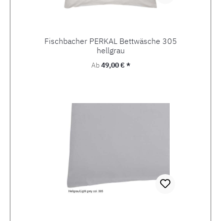
Fischbacher PERKAL Bettwäsche 305
hellgrau
Regulärer Preis:
Ab
49,00 € *