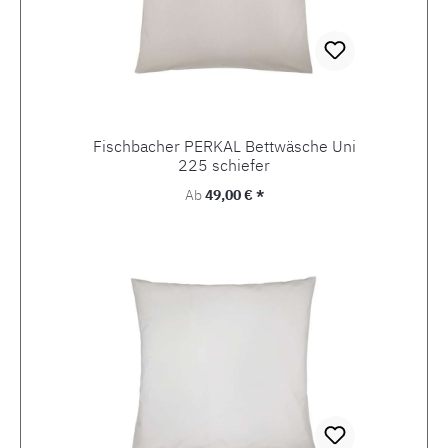
Fischbacher PERKAL Bettwäsche Uni
225 schiefer
Regulärer Preis:
Ab
49,00 € *