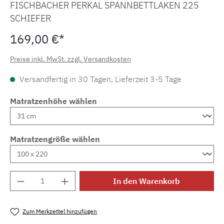
FISCHBACHER PERKAL SPANNBETTLAKEN 225
SCHIEFER
169,00 €*
Preise inkl. MwSt. zzgl. Versandkosten
Versandfertig in 30 Tagen, Lieferzeit 3-5 Tage
Matratzenhöhe wählen
Matratzengröße wählen
Produkt Anzahl: Gib den gewünschten Wert e
In den Warenkorb
Zum Merkzettel hinzufügen