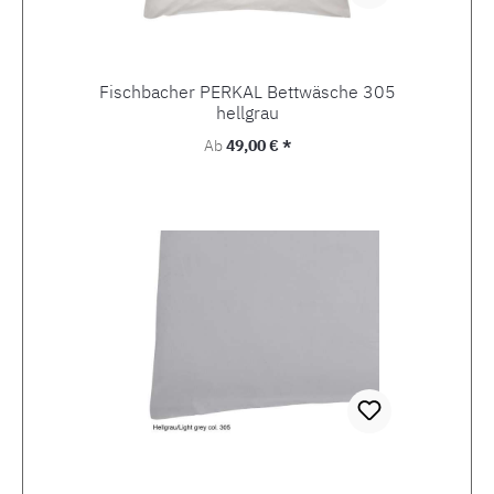
Fischbacher PERKAL Bettwäsche 305
hellgrau
Regulärer Preis:
Ab
49,00 € *