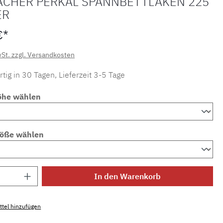
ACHER PERKAL SPANNBETTLAKEN 225
ER
€*
wSt. zzgl. Versandkosten
tig in 30 Tagen, Lieferzeit 3-5 Tage
öhe wählen
röße wählen
Anzahl: Gib den gewünschten Wert ein ode
In den Warenkorb
tel hinzufügen