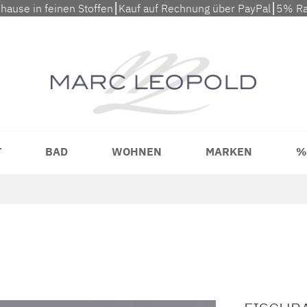
uhause in feinen Stoffen⎮Kauf auf Rechnung über PayPal⎮5% Ra
T
BAD
WOHNEN
MARKEN
%