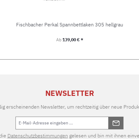
Fischbacher Perkal Spannbettlaken 305 hellgrau
Regulärer Preis:
Ab
139,00 € *
NEWSLETTER
ßig erscheinenden Newsletter, um rechtzeitig über neue Produk
 die
Datenschutzbestimmungen
gelesen und bin mit ihnen einv